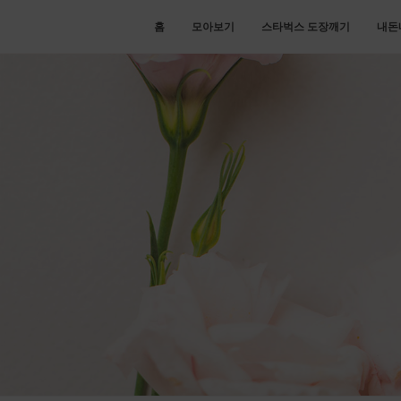
홈
모아보기
스타벅스 도장깨기
내돈