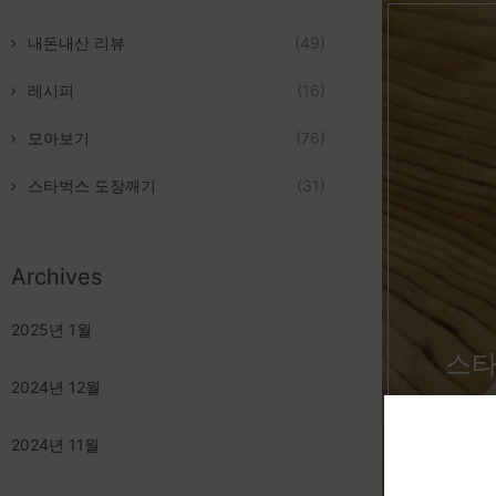
내돈내산 리뷰
(49)
레시피
(16)
모아보기
(76)
스타벅스 도장깨기
(31)
Archives
2025년 1월
스타
2024년 12월
2024년 11월