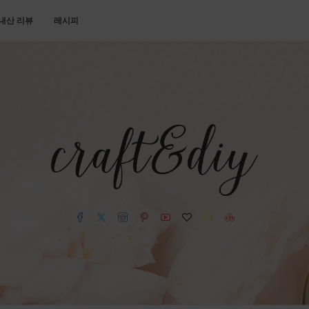
내산 리뷰
레시피