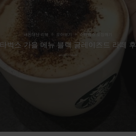
내돈내산 리뷰
모아보기
스타벅스 도장깨기
타벅스 가을 메뉴 블랙 글레이즈드 라떼 