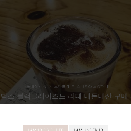
내돈내산 리뷰
모아보기
스타벅스 도장깨기
벅스 블랙글레이즈드 라떼 내돈내산 구매
I AM 18 OR OLDER
I AM UNDER 18