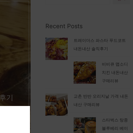
Recent Posts
트레이더스 파스타 푸드코트
내돈내산 솔직후기
비비큐 맵소디
치킨 내돈내산
구매리뷰
 후기
교촌 반반 오리지날 가격 내돈
내산 구매리뷰
스타벅스 탕종
블루베리 베이