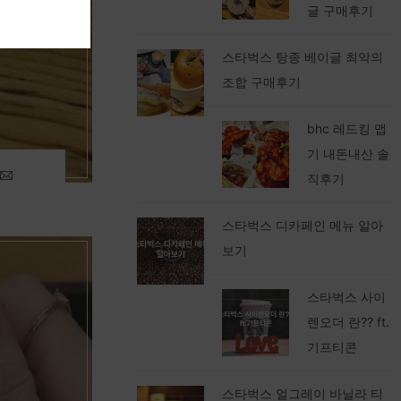
글 구매후기
스타벅스 탕종 베이글 최악의
조합 구매후기
bhc 레드킹 맵
기 내돈내산 솔
직후기
스타벅스 디카페인 메뉴 알아
보기
스타벅스 사이
렌오더 란?? ft.
기프티콘
스타벅스 얼그레이 바닐라 티