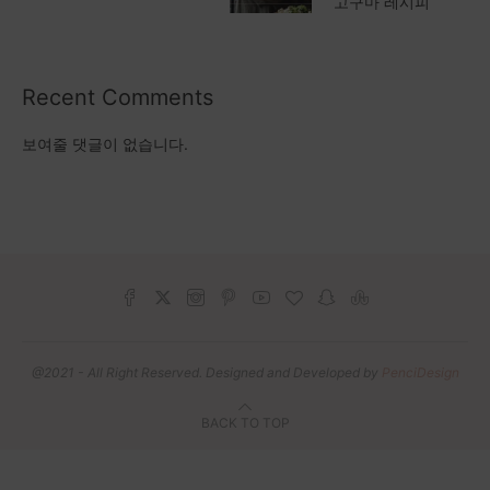
고구마 레시피
Recent Comments
보여줄 댓글이 없습니다.
@2021 - All Right Reserved. Designed and Developed by
PenciDesign
BACK TO TOP