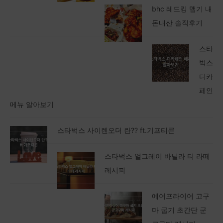
bhc 레드킹 맵기 내
돈내산 솔직후기
스타
벅스
디카
페인
메뉴 알아보기
스타벅스 사이렌오더 란?? ft.기프티콘
스타벅스 얼그레이 바닐라 티 라떼
레시피
에어프라이어 고구
마 굽기 초간단 군