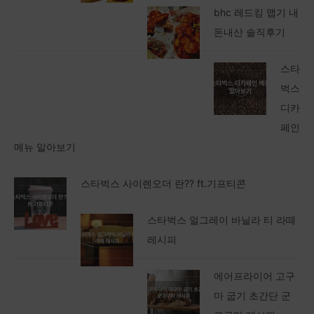
bhc 레드킹 맵기 내
돈내산 솔직후기
스타
벅스
디카
페인
메뉴 알아보기
스타벅스 사이렌오더 란?? ft.기프티콘
스타벅스 얼그레이 바닐라 티 라떼
레시피
에어프라이어 고구
마 굽기 초간단 군