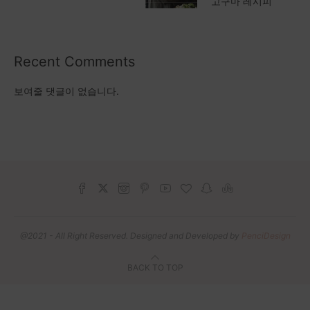
고구마 레시피
Recent Comments
보여줄 댓글이 없습니다.
@2021 - All Right Reserved. Designed and Developed by
PenciDesign
BACK TO TOP