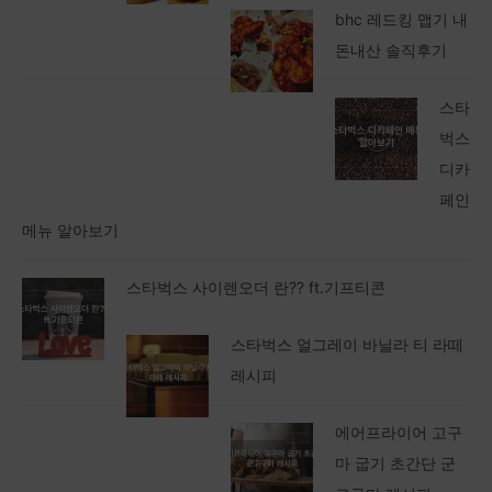
bhc 레드킹 맵기 내
돈내산 솔직후기
스타
벅스
디카
페인
메뉴 알아보기
스타벅스 사이렌오더 란?? ft.기프티콘
스타벅스 얼그레이 바닐라 티 라떼
레시피
에어프라이어 고구
마 굽기 초간단 군