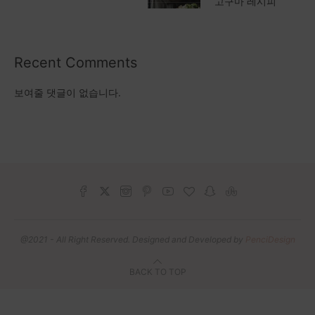
고구마 레시피
Recent Comments
보여줄 댓글이 없습니다.
@2021 - All Right Reserved. Designed and Developed by
PenciDesign
BACK TO TOP