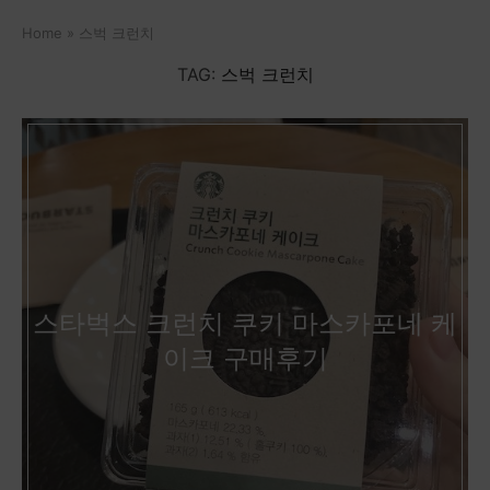
Home
»
스벅 크런치
TAG:
스벅 크런치
스타벅스 크런치 쿠키 마스카포네 케
이크 구매후기