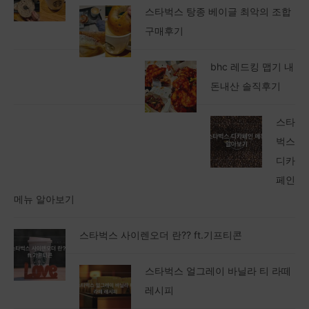
스타벅스 탕종 베이글 최악의 조합
구매후기
bhc 레드킹 맵기 내
돈내산 솔직후기
스타
벅스
디카
페인
메뉴 알아보기
스타벅스 사이렌오더 란?? ft.기프티콘
스타벅스 얼그레이 바닐라 티 라떼
레시피