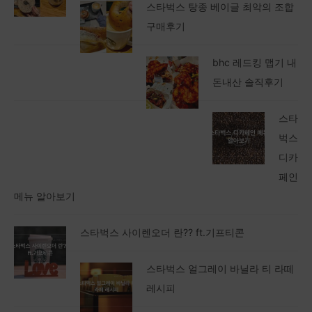
스타벅스 탕종 베이글 최악의 조합
구매후기
bhc 레드킹 맵기 내
돈내산 솔직후기
스타
벅스
디카
페인
메뉴 알아보기
스타벅스 사이렌오더 란?? ft.기프티콘
스타벅스 얼그레이 바닐라 티 라떼
레시피