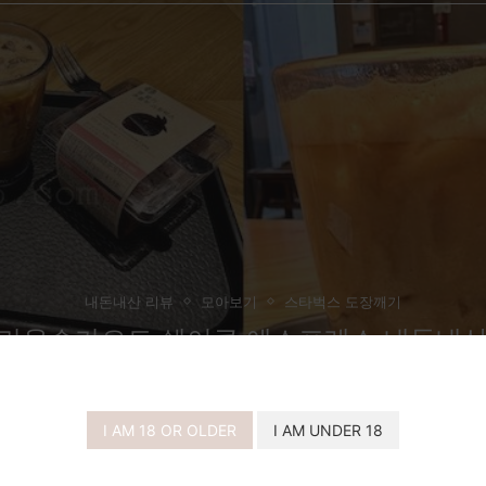
내돈내산 리뷰
모아보기
스타벅스 도장깨기
브라운슈가오트 쉐이큰 에스프레소 내돈내산
기
I AM 18 OR OLDER
I AM UNDER 18