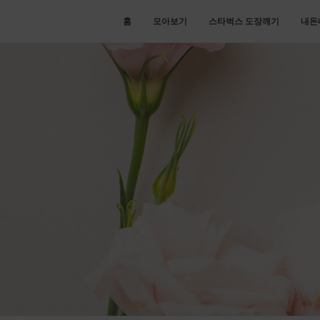
홈
모아보기
스타벅스 도장깨기
내돈