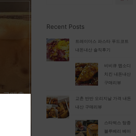
Recent Posts
트레이더스 파스타 푸드코트
내돈내산 솔직후기
비비큐 맵소디
치킨 내돈내산
구매리뷰
 구매후
교촌 반반 오리지날 가격 내돈
내산 구매리뷰
스타벅스 탕종
블루베리 베이