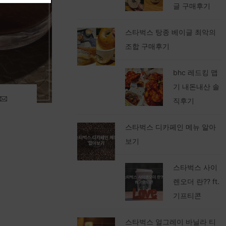
글 구매후기
스타벅스 탕종 베이글 최악의
조합 구매후기
bhc 레드킹 맵
기 내돈내산 솔
직후기
스타벅스 디카페인 메뉴 알아
보기
스타벅스 사이
렌오더 란?? ft.
기프티콘
스타벅스 얼그레이 바닐라 티