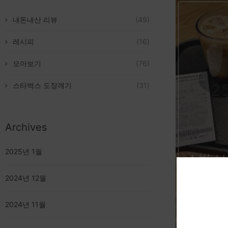
내돈내산 리뷰
(49)
레시피
(16)
모아보기
(76)
스타벅스 도장깨기
(31)
Archives
2025년 1월
스벅 
2024년 12월
2024년 11월