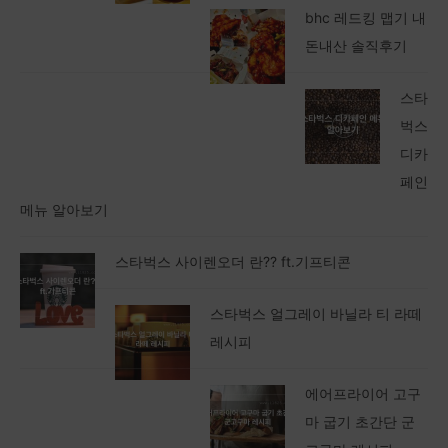
bhc 레드킹 맵기 내
돈내산 솔직후기
스타
벅스
디카
페인
메뉴 알아보기
스타벅스 사이렌오더 란?? ft.기프티콘
스타벅스 얼그레이 바닐라 티 라떼
레시피
에어프라이어 고구
마 굽기 초간단 군