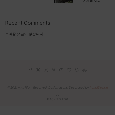
고구마 레시피
Recent Comments
보여줄 댓글이 없습니다.
@2021 - All Right Reserved. Designed and Developed by
PenciDesign
BACK TO TOP