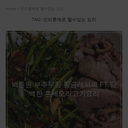
Home
»
오리훈제로 할수있는 요리
TAG:
오리훈제로 할수있는 요리
백종원 부추무침 황금레시피 FT.담
백한 훈제오리고기요리