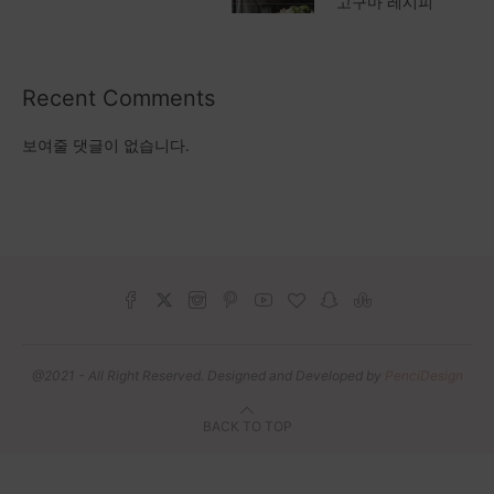
고구마 레시피
Recent Comments
보여줄 댓글이 없습니다.
@2021 - All Right Reserved. Designed and Developed by
PenciDesign
BACK TO TOP