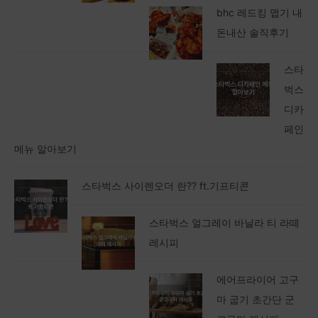
bhc 레드킹 맵기 내
돈내산 솔직후기
스타
벅스
디카
페인
메뉴 알아보기
스타벅스 사이렌오더 란?? ft.기프티콘
스타벅스 얼그레이 바닐라 티 라떼
레시피
에어프라이어 고구
마 굽기 초간단 군