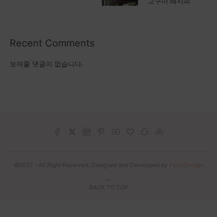
고구마 레시피
Recent Comments
보여줄 댓글이 없습니다.
@2021 - All Right Reserved. Designed and Developed by
PenciDesign
BACK TO TOP