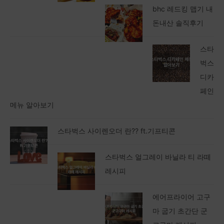
bhc 레드킹 맵기 내
돈내산 솔직후기
스타
벅스
디카
페인
메뉴 알아보기
스타벅스 사이렌오더 란?? ft.기프티콘
스타벅스 얼그레이 바닐라 티 라떼
레시피
에어프라이어 고구
마 굽기 초간단 군