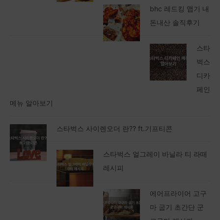
bhc 레드킹 맵기 내
돈내산 솔직후기
스타
벅스
디카
페인
메뉴 알아보기
스타벅스 사이렌오더 란?? ft.기프티콘
스타벅스 얼그레이 바닐라 티 라떼
레시피
에어프라이어 고구
마 굽기 초간단 군