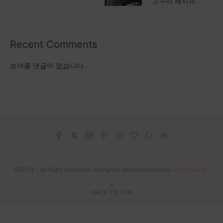
고구마 레시피
Recent Comments
보여줄 댓글이 없습니다.
@2021 - All Right Reserved. Designed and Developed by
PenciDesign
BACK TO TOP