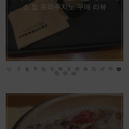
소 칩 프라푸치노 구매 리뷰