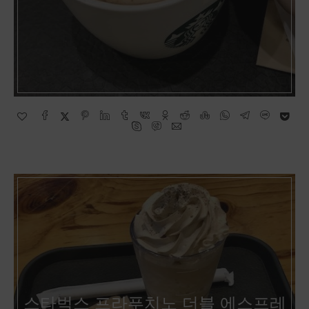
스타벅스 프라푸치노 더블 에스프레