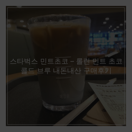
스타벅스 민트초코 – 롤린 민트 초코
콜드 브루 내돈내산 구매후기