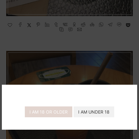
스타벅스 자몽허니블랙티 – 스타벅
I AM 18 OR OLDER
I AM UNDER 18
스 음료 추천