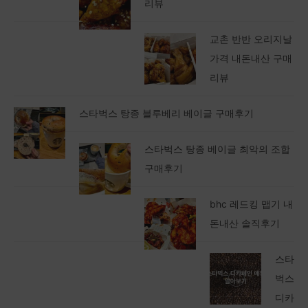
리뷰
교촌 반반 오리지날
가격 내돈내산 구매
리뷰
스타벅스 탕종 블루베리 베이글 구매후기
스타벅스 탕종 베이글 최악의 조합
구매후기
bhc 레드킹 맵기 내
돈내산 솔직후기
스타
벅스
디카