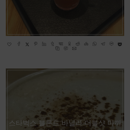
스타벅스 블론드 바닐라 더블샷 마끼